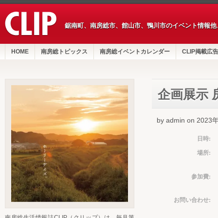
鋸南町、南房総市、館山市、鴨川市のイベント情報他
HOME
南房総トピックス
南房総イベントカレンダー
CLIP掲載広
企画展示 
by admin on 202
日時:
場所:
参加費:
お問い合わせ:
南房総生活情報誌CLIP（クリップ）は、毎月第