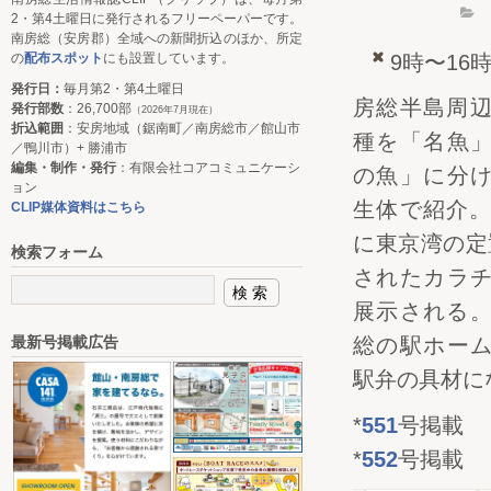
2・第4土曜日に発行されるフリーペーパーです。
南房総（安房郡）全域への新聞折込のほか、所定
9時〜16
の
配布スポット
にも設置しています。
発行日：
毎月第2・第4土曜日
房総半島周辺
発行部数
：26,700部
（2026年7月現在）
折込範囲
：安房地域（鋸南町／南房総市／館山市
種を「名魚
／鴨川市）+ 勝浦市
編集・制作・発行
：有限会社コアコミュニケーシ
の魚」に分
ョン
生体で紹介。
CLIP媒体資料はこちら
に東京湾の定
検索フォーム
されたカラ
展示される。
総の駅ホー
最新号掲載広告
駅弁の具材に
*
551
号掲載
*
552
号掲載