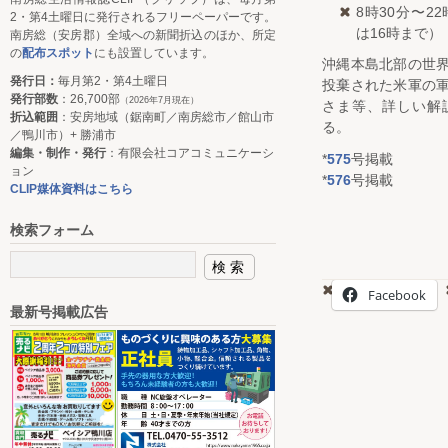
8時30分〜2
2・第4土曜日に発行されるフリーペーパーです。
は16時まで）
南房総（安房郡）全域への新聞折込のほか、所定
の
配布スポット
にも設置しています。
沖縄本島北部の世
発行日：
毎月第2・第4土曜日
投棄された米軍の
発行部数
：26,700部
（2026年7月現在）
さま等、詳しい解
折込範囲
：安房地域（鋸南町／南房総市／館山市
る。
／鴨川市）+ 勝浦市
編集・制作・発行
：有限会社コアコミュニケーシ
*
575
号掲載
ョン
*
576
号掲載
CLIP媒体資料はこちら
検索フォーム
Facebook
最新号掲載広告