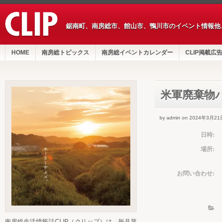
鋸南町、南房総市、館山市、鴨川市のイベント情報他
HOME
南房総トピックス
南房総イベントカレンダー
CLIP掲載広
米軍廃棄物パ
by admin on 2024年3月21
日時:
場所:
お問い合わせ:
南房総生活情報誌CLIP（クリップ）は、毎月第