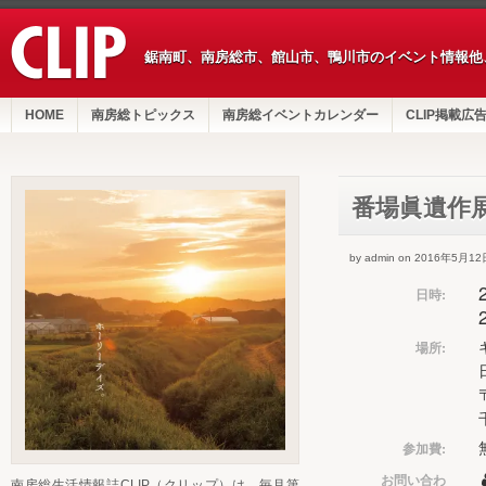
鋸南町、南房総市、館山市、鴨川市のイベント情報他
HOME
南房総トピックス
南房総イベントカレンダー
CLIP掲載広
番場眞遺作
by admin on 2016年5月12
日時:
場所:
参加費:
お問い合わ
南房総生活情報誌CLIP（クリップ）は、毎月第