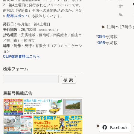
2・第4土曜日に発行されるフリーペーパーです。
せ:
南房総（安房郡）全域への新聞折込のほか、所定
の
配布スポット
にも設置しています。
発行日：
毎月第2・第4土曜日
11時〜17時
発行部数
：26,700部
（2026年7月現在）
折込範囲
：安房地域（鋸南町／南房総市／館山市
*
394
号掲載
／鴨川市）+ 勝浦市
*
395
号掲載
編集・制作・発行
：有限会社コアコミュニケーシ
ョン
CLIP媒体資料はこちら
検索フォーム
最新号掲載広告
Facebook