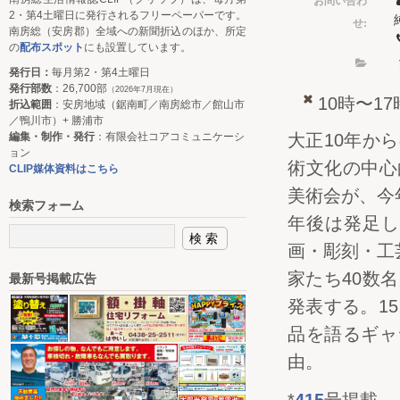
2・第4土曜日に発行されるフリーペーパーです。
せ:
南房総（安房郡）全域への新聞折込のほか、所定
の
配布スポット
にも設置しています。
発行日：
毎月第2・第4土曜日
発行部数
：26,700部
（2026年7月現在）
10時〜1
折込範囲
：安房地域（鋸南町／南房総市／館山市
／鴨川市）+ 勝浦市
編集・制作・発行
：有限会社コアコミュニケーシ
大正10年か
ョン
術文化の中心
CLIP媒体資料はこちら
美術会が、今
検索フォーム
年後は発足し
画・彫刻・工
家たち40数
最新号掲載広告
発表する。1
品を語るギャ
由。
*
415
号掲載