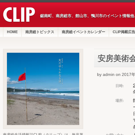
鋸南町、南房総市、館山市、鴨川市のイベント情報他
HOME
南房総トピックス
南房総イベントカレンダー
CLIP掲載広
安房美術
by admin on 201
日時:
場所:
お問い合わ
南房総生活情報誌CLIP（クリップ）は、毎月第