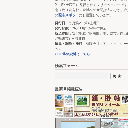
2・第4土曜日に発行されるフリーペーパーです
南房総（安房郡）全域への新聞折込のほか、所
の
配布スポット
にも設置しています。
発行日：
毎月第2・第4土曜日
発行部数
：26,700部
（2026年7月現在）
折込範囲
：安房地域（鋸南町／南房総市／館山
／鴨川市）+ 勝浦市
編集・制作・発行
：有限会社コアコミュニケー
ョン
CLIP媒体資料はこちら
検索フォーム
最新号掲載広告