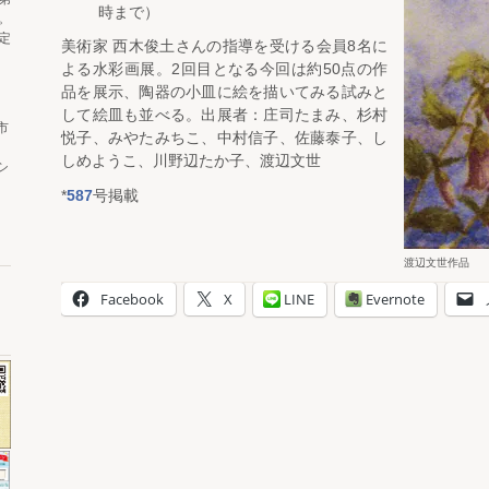
時まで）
。
定
美術家 西木俊土さんの指導を受ける会員8名に
よる水彩画展。2回目となる今回は約50点の作
品を展示、陶器の小皿に絵を描いてみる試みと
して絵皿も並べる。出展者：庄司たまみ、杉村
市
悦子、みやたみちこ、中村信子、佐藤泰子、し
しめようこ、川野辺たか子、渡辺文世
シ
*
587
号掲載
渡辺文世作品
Facebook
X
LINE
Evernote