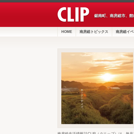
鋸南町、南房総市、館
HOME
南房総トピックス
南房総イベ
南房総生活情報誌CLIP（クリップ）は、毎月