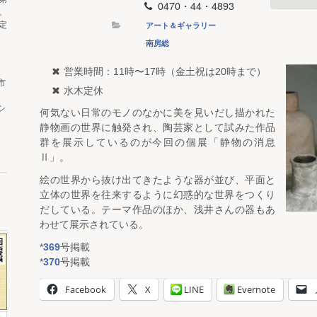
0470・44・4893
。
アート＆ギャラリー
定
南房総
営業時間：11時〜17時（金土祝は20時まで）
市
水木定休
シ
何気ない日常のモノのなかに美を見いだし描かれた
静物画の世界に触発され、陶芸家として試みた作品
群を展示しているのが今回の個展「静物の消息
Ⅱ」。
絵の世界から抜け出てきたような器が並び、平面と
立体の世界を往来するように幻惑的な世界をつくり
だしている。テーマ作品のほか、浅井さんの器もあ
わせて展示されている。
*
369
号掲載
*
370
号掲載
Facebook
X
LINE
Evernote