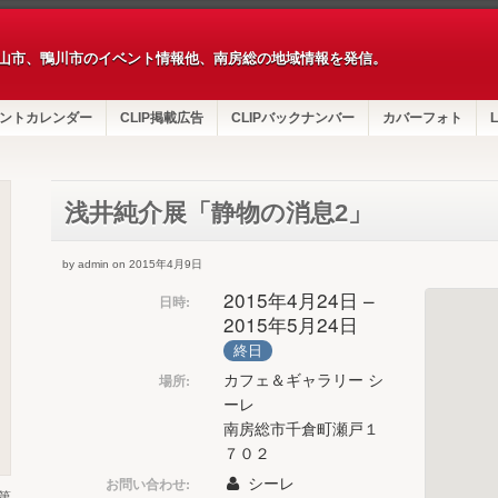
山市、鴨川市のイベント情報他、南房総の地域情報を発信。
ントカレンダー
CLIP掲載広告
CLIPバックナンバー
カバーフォト
L
浅井純介展「静物の消息2」
by admin on 2015年4月9日
2015年4月24日 –
日時:
2015年5月24日
終日
カフェ＆ギャラリー シ
場所:
ーレ
南房総市千倉町瀬戸１
７０２
シーレ
お問い合わせ:
第