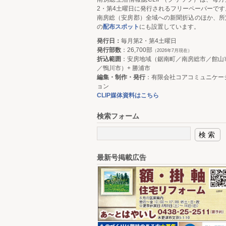
2・第4土曜日に発行されるフリーペーパーです
南房総（安房郡）全域への新聞折込のほか、所
の
配布スポット
にも設置しています。
発行日：
毎月第2・第4土曜日
発行部数
：26,700部
（2026年7月現在）
折込範囲
：安房地域（鋸南町／南房総市／館山
／鴨川市）+ 勝浦市
編集・制作・発行
：有限会社コアコミュニケー
ョン
CLIP媒体資料はこちら
検索フォーム
最新号掲載広告