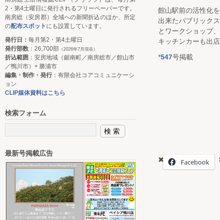
2・第4土曜日に発行されるフリーペーパーです。
館山駅前の活性化
南房総（安房郡）全域への新聞折込のほか、所定
出来たパブリック
の
配布スポット
にも設置しています。
とワークショップ
発行日：
毎月第2・第4土曜日
キッチンカーも出店
発行部数
：26,700部
（2026年7月現在）
*
547
号掲載
折込範囲
：安房地域（鋸南町／南房総市／館山市
／鴨川市）+ 勝浦市
編集・制作・発行
：有限会社コアコミュニケーシ
ョン
CLIP媒体資料はこちら
検索フォーム
最新号掲載広告
Facebook