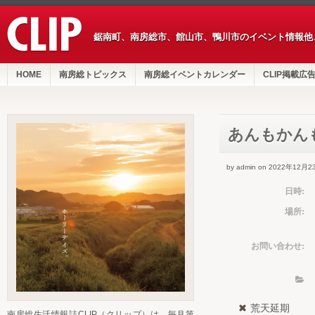
鋸南町、南房総市、館山市、鴨川市のイベント情報他
HOME
南房総トピックス
南房総イベントカレンダー
CLIP掲載広
あんもかんも M
by admin on 2022年12月2
日時:
場所:
お問い合わせ:
荒天延期
南房総生活情報誌CLIP（クリップ）は、毎月第