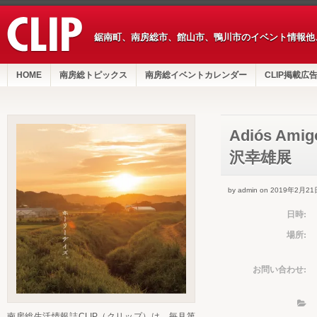
鋸南町、南房総市、館山市、鴨川市のイベント情報他
HOME
南房総トピックス
南房総イベントカレンダー
CLIP掲載広
Adiós 
沢幸雄展
by admin on 2019年2月21
日時:
場所:
お問い合わせ:
南房総生活情報誌CLIP（クリップ）は、毎月第