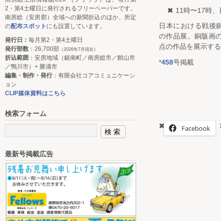
2・第4土曜日に発行されるフリーペーパーです。
11時〜17時
南房総（安房郡）全域への新聞折込のほか、所定
日本における戦後
の
配布スポット
にも設置しています。
の作品展。銅版画の
発行日：
毎月第2・第4土曜日
点の作品を展示する
発行部数
：26,700部
（2026年7月現在）
折込範囲
：安房地域（鋸南町／南房総市／館山市
*
458
号掲載
／鴨川市）+ 勝浦市
編集・制作・発行
：有限会社コアコミュニケーシ
ョン
CLIP媒体資料はこちら
検索フォーム
Facebook
最新号掲載広告