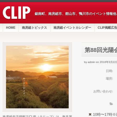
鋸南町、南房総市、館山市、鴨川市のイベント情報他
HOME
南房総トピックス
南房総イベントカレンダー
CLIP掲載広
第88回光陽
by admin on 2018年3月22
日時:
場所:
お問い合わせ:
10時〜17時
南房総生活情報誌CLIP（クリップ）は、毎月第