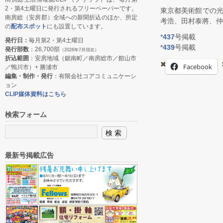
2・第4土曜日に発行されるフリーペーパーです。
東京都美術館での
南房総（安房郡）全域への新聞折込のほか、所定
考浩、田村泰將、仲
の
配布スポット
にも設置しています。
*
437
号掲載
発行日：
毎月第2・第4土曜日
*
439
号掲載
発行部数
：26,700部
（2026年7月現在）
折込範囲
：安房地域（鋸南町／南房総市／館山市
Facebook
／鴨川市）+ 勝浦市
編集・制作・発行
：有限会社コアコミュニケーシ
ョン
CLIP媒体資料はこちら
検索フォーム
最新号掲載広告