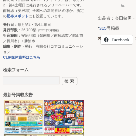
2・第4土曜日に発行されるフリーペーパーです。
南房総（安房郡）全域への新聞折込のほか、所定
の
配布スポット
にも設置しています。
出品者：会田敏男・
発行日：
毎月第2・第4土曜日
*
315
号掲載
発行部数
：26,700部
（2026年7月現在）
折込範囲
：安房地域（鋸南町／南房総市／館山市
Facebook
／鴨川市）+ 勝浦市
編集・制作・発行
：有限会社コアコミュニケーシ
ョン
CLIP媒体資料はこちら
検索フォーム
最新号掲載広告