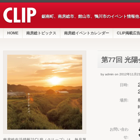
鋸南町、南房総市、館山市、鴨川市のイベント情報他
HOME
南房総トピックス
南房総イベントカレンダー
CLIP掲載広
第77回 光
by admin on 2012年11月2
日時:
場所:
お問い合わ
せ:
南房総生活情報誌CLIP（クリップ）は、毎月第