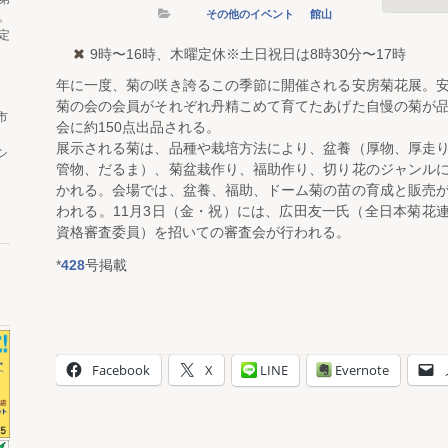
その他のイベント
館山
。
定
9時〜16時、木曜定休※土日祝日は8時30分〜17時
年に一度、菊の咲き誇るこの季節に開催される安房菊花展。
菊の会の会員がそれぞれ丹精こめて育てたあげた自慢の菊が
市
会に約150点出品される。
展示される菊は、品種や栽培方法により、盆養（厚物、厚走
シ
管物、だるま）、菊盆栽作り、福助作り、切り花のジャンル
かれる。会場では、盆養、福助、ドーム菊の苗の育成と販売
われる。11月3日（金・祝）には、広田友一氏（全日本菊花
資格審査委員）を招いての審査会が行われる。
*
428
号掲載
Facebook
X
LINE
Evernote