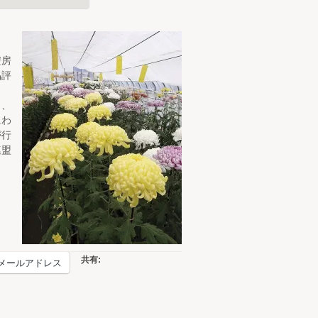
安房
品評
り、
にわ
が行
連盟
共有:
メールアドレス