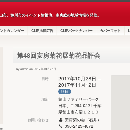
山市、鴨川市のイベント情報他、南房総の地域情報を発信。
ントカレンダー
CLIP掲載広告
CLIPバックナンバー
カバーフォト
L
第48回安房菊花展菊花品評会
by admin on 2017年10月26日
2017年10月28日 –
日時:
2017年11月12日
終日
館山ファミリーパーク
場所:
日本、〒294-0221 千葉
県館山市布沼１２１０
安房菊の会（石井）
お問い合わせ:
090-2423-4872
第