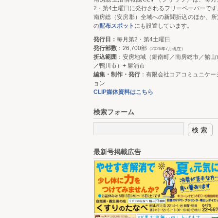
2・第4土曜日に発行されるフリーペーパーです
南房総（安房郡）全域への新聞折込のほか、所
の
配布スポット
にも設置しています。
発行日：
毎月第2・第4土曜日
発行部数
：26,700部
（2026年7月現在）
折込範囲
：安房地域（鋸南町／南房総市／館山
／鴨川市）+ 勝浦市
編集・制作・発行
：有限会社コアコミュニケー
ョン
CLIP媒体資料はこちら
検索フォーム
最新号掲載広告