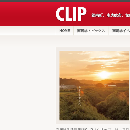
鋸南町、南房総市、館
HOME
南房総トピックス
南房総イベ
南房総生活情報誌CLIP（クリップ）は、毎月