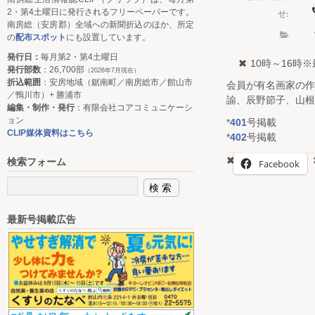
2・第4土曜日に発行されるフリーペーパーです。
せ:
南房総（安房郡）全域への新聞折込のほか、所定
の
配布スポット
にも設置しています。
発行日：
毎月第2・第4土曜日
10時～16時
発行部数
：26,700部
（2026年7月現在）
折込範囲
：安房地域（鋸南町／南房総市／館山市
会員が有名画家の作
／鴨川市）+ 勝浦市
諭、辰野節子、山根
編集・制作・発行
：有限会社コアコミュニケーシ
ョン
*
401
号掲載
CLIP媒体資料はこちら
*
402
号掲載
検索フォーム
Facebook
最新号掲載広告