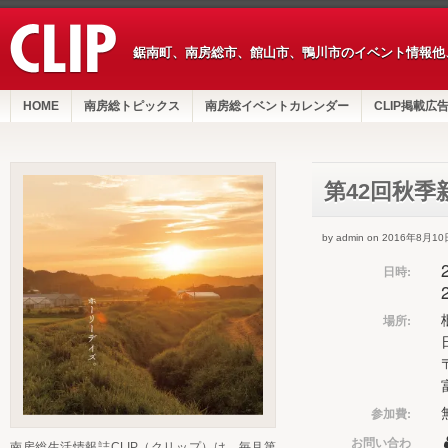
鋸南町、南房総市、館山市、鴨川市のイベント情報他
HOME
南房総トピックス
南房総イベントカレンダー
CLIP掲載広
第42回秋季
by admin on 2016年8月10
日時:
場所:
参加費:
お問い合わ
南房総生活情報誌CLIP（クリップ）は、毎月第