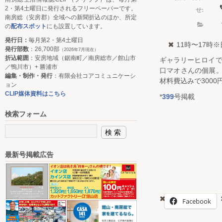
2・第4土曜日に発行されるフリーペーパーです。
せ:
南房総（安房郡）全域への新聞折込のほか、所定
の
配布スポット
にも設置しています。
発行日：
毎月第2・第4土曜日
11時〜17時
発行部数
：26,700部
（2026年7月現在）
折込範囲
：安房地域（鋸南町／南房総市／館山市
ギャラリーヒロイで
／鴨川市）+ 勝浦市
口マオさんの個展。
編集・制作・発行
：有限会社コアコミュニケーシ
材料費込みで3000
ョン
CLIP媒体資料はこちら
*
399
号掲載
検索フォーム
最新号掲載広告
Facebook