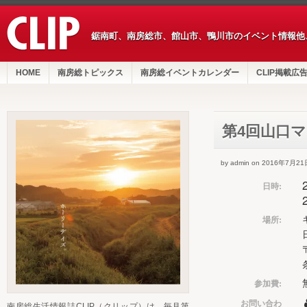
鋸南町、南房総市、館山市、鴨川市のイベント情報他
HOME
南房総トピックス
南房総イベントカレンダー
CLIP掲載広
第4回山口
by admin on 2016年7月21
日時:
場所:
参加費:
お問い合わ
南房総生活情報誌CLIP（クリップ）は、毎月第