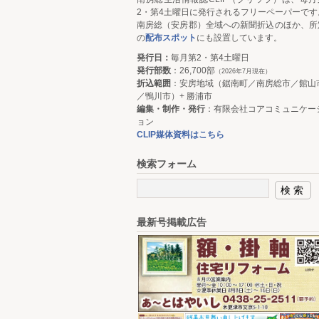
2・第4土曜日に発行されるフリーペーパーです
南房総（安房郡）全域への新聞折込のほか、所
の
配布スポット
にも設置しています。
発行日：
毎月第2・第4土曜日
発行部数
：26,700部
（2026年7月現在）
折込範囲
：安房地域（鋸南町／南房総市／館山
／鴨川市）+ 勝浦市
編集・制作・発行
：有限会社コアコミュニケー
ョン
CLIP媒体資料はこちら
検索フォーム
最新号掲載広告