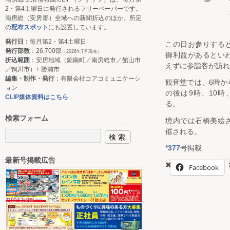
2・第4土曜日に発行されるフリーペーパーです。
南房総（安房郡）全域への新聞折込のほか、所定
の
配布スポット
にも設置しています。
発行日：
毎月第2・第4土曜日
この日お参りする
発行部数
：26,700部
（2026年7月現在）
御利益があるとい
折込範囲
：安房地域（鋸南町／南房総市／館山市
えずに参詣客が訪れ
／鴨川市）+ 勝浦市
編集・制作・発行
：有限会社コアコミュニケーシ
観音堂では、6時か
ョン
の後は9時、10時
CLIP媒体資料はこちら
る。
検索フォーム
境内では石橋美絵
催される。
*
377
号掲載
最新号掲載広告
Facebook