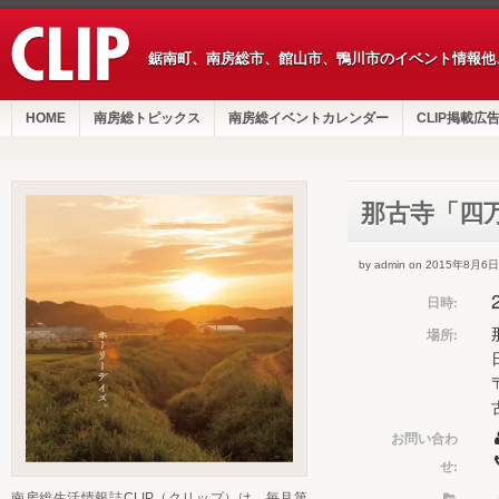
鋸南町、南房総市、館山市、鴨川市のイベント情報他
HOME
南房総トピックス
南房総イベントカレンダー
CLIP掲載広
那古寺「四
by admin on 2015年8月6日
日時:
場所:
お問い合わ
せ:
南房総生活情報誌CLIP（クリップ）は、毎月第