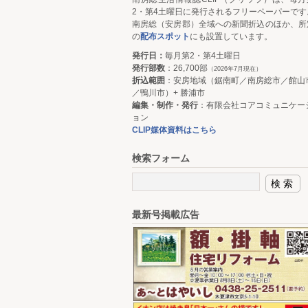
2・第4土曜日に発行されるフリーペーパーです
南房総（安房郡）全域への新聞折込のほか、所
の
配布スポット
にも設置しています。
発行日：
毎月第2・第4土曜日
発行部数
：26,700部
（2026年7月現在）
折込範囲
：安房地域（鋸南町／南房総市／館山
／鴨川市）+ 勝浦市
編集・制作・発行
：有限会社コアコミュニケー
ョン
CLIP媒体資料はこちら
検索フォーム
最新号掲載広告