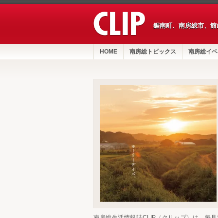
鋸南町、南房総市、館
HOME
南房総トピックス
南房総イベ
南房総生活情報誌CLIP（クリップ）は、毎月