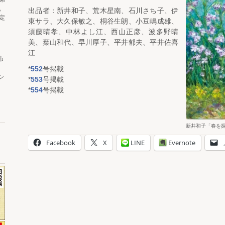
。
出品者：新井和子、荒木星南、石川さち子、伊
定
東サラ、大久保敏之、桐谷生朗、小豆嶋成雄、
須藤晴孝、中林よし江、西山正彦、波多野晴
美、葉山和代、早川厚子、平井郁夫、平井佐喜
江
市
*
552
号掲載
シ
*
553
号掲載
*
554
号掲載
新井和子「春を
Facebook
X
LINE
Evernote