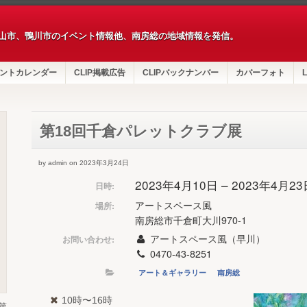
山市、鴨川市のイベント情報他、南房総の地域情報を発信。
ントカレンダー
CLIP掲載広告
CLIPバックナンバー
カバーフォト
L
第18回千倉パレットクラブ展
by admin on 2023年3月24日
2023年4月10日 – 2023年4月2
日時:
アートスペース風
場所:
南房総市千倉町大川970-1
アートスペース風（早川）
お問い合わせ:
0470-43-8251
アート＆ギャラリー
南房総
10時〜16時
第