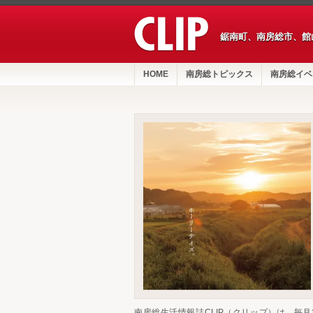
鋸南町、南房総市、館
HOME
南房総トピックス
南房総イベ
南房総生活情報誌CLIP（クリップ）は、毎月