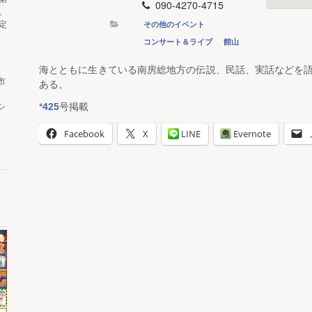
090-4270-4715
。
その他のイベント
定
コンサート＆ライブ
館山
海とともに生きている南房総地方の伝説、民話、実話などを
市
ある。
*
425
号掲載
シ
Facebook
X
LINE
Evernote