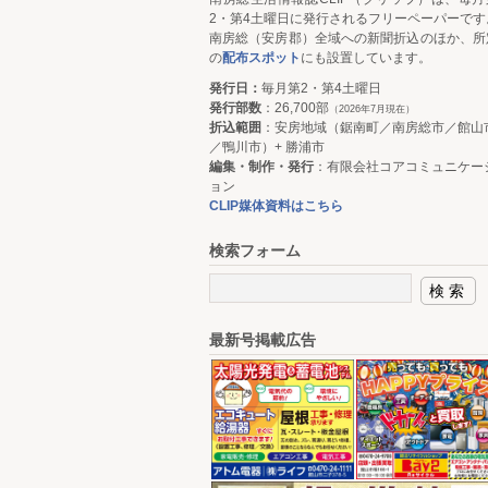
2・第4土曜日に発行されるフリーペーパーです
南房総（安房郡）全域への新聞折込のほか、所
の
配布スポット
にも設置しています。
発行日：
毎月第2・第4土曜日
発行部数
：26,700部
（2026年7月現在）
折込範囲
：安房地域（鋸南町／南房総市／館山
／鴨川市）+ 勝浦市
編集・制作・発行
：有限会社コアコミュニケー
ョン
CLIP媒体資料はこちら
検索フォーム
最新号掲載広告