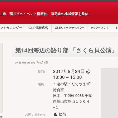
山市、鴨川市のイベント情報他、南房総の地域情報を発信。
ントカレンダー
CLIP掲載広告
CLIPバックナンバー
カバーフォト
L
第14回海辺の語り部 「さくら貝公演」
by admin on 2017年9月7日
2017年9月24日 @
日時:
13:30 – 15:30
＂渚の駅＂たてやま1F
場所:
待合室
日本、〒294-0036 千葉
県館山市館山１５６４
−１
松苗
お問い合わせ:
第