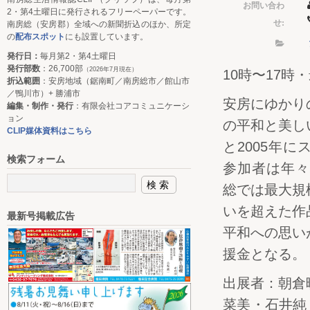
お問い合わ
2・第4土曜日に発行されるフリーペーパーです。
せ:
南房総（安房郡）全域への新聞折込のほか、所定
の
配布スポット
にも設置しています。
発行日：
毎月第2・第4土曜日
発行部数
：26,700部
（2026年7月現在）
10時〜17時
折込範囲
：安房地域（鋸南町／南房総市／館山市
／鴨川市）+ 勝浦市
安房にゆかり
編集・制作・発行
：有限会社コアコミュニケーシ
ョン
の平和と美し
CLIP媒体資料はこちら
と2005年
検索フォーム
参加者は年々
総では最大規
いを超えた作
最新号掲載広告
平和への思い
援金となる。
出展者：朝倉
菜美・石井純