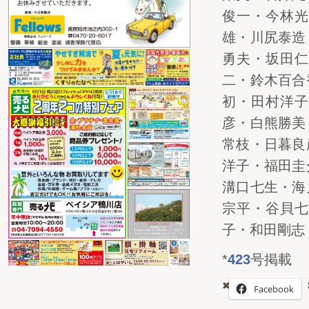
俊一・今林光
雄・川尻泰造
勇夫・坂田仁
二・鈴木百合
初・田村洋子
彦・白熊勝美
常枝・日暮良
洋子・福田圭
溝口七生・海
宗平・谷貝七
子・和田剛志
*
423
号掲載
Facebook