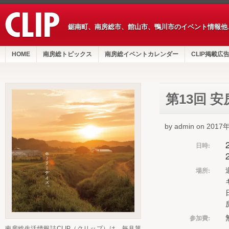
鋸南町、南房総市、館山市、鴨川市のイベント情報他
HOME
南房総トピックス
南房総イベントカレンダー
CLIP掲載広
第13回 
by admin on 201
日時:
場所:
参加費:
南房総生活情報誌CLIP（クリップ）は、毎月第