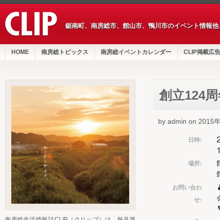
鋸南町、南房総市、館山市、鴨川市のイベント情報他
HOME
南房総トピックス
南房総イベントカレンダー
CLIP掲載広
創立124
by admin on 201
日時:
場所:
お問い合わ
せ:
南房総生活情報誌CLIP（クリップ）は、毎月第