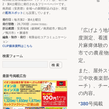
2・第4土曜日に発行されるフリーペーパーです。
南房総（安房郡）全域への新聞折込のほか、所定
の
配布スポット
にも設置しています。
発行日：
毎月第2・第4土曜日
発行部数
：26,700部
（2026年7月現在）
折込範囲
：安房地域（鋸南町／南房総市／館山市
『広げよう地
／鴨川市）+ 勝浦市
度測定、看護
編集・制作・発行
：有限会社コアコミュニケーシ
ョン
片麻痺体験の
CLIP媒体資料はこちら
市での農産物
検索フォーム
定。
また、屋外ステ
最新号掲載広告
三中吹奏楽部の
ーチ）、チー
の内容。
*
380
号掲載