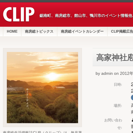
鋸南町、南房総市、館山市、鴨川市のイベント情報他
HOME
南房総トピックス
南房総イベントカレンダー
CLIP掲載広
高家神社
by admin on 201
日時:
場所:
お問い合わ
せ:
南房総生活情報誌CLIP（クリップ）は、毎月第