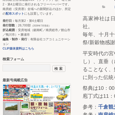
2・第4土曜日に発行されるフリーペーパーです。
南房総（安房郡）全域への新聞折込のほか、所定
の
配布スポット
にも設置しています。
高家神社は
発行日：
毎月第2・第4土曜日
発行部数
：26,700部
社。
（2026年7月現在）
折込範囲
：安房地域（鋸南町／南房総市／館山市
毎年、十月十
／鴨川市）+ 勝浦市
編集・制作・発行
：有限会社コアコミュニケーシ
祭/新穀物感
ョン
CLIP媒体資料はこちら
平安時代の宮
検索フォーム
し）、直垂（
ることなく、
に則った伝統
最新号掲載広告
祭典は10：0
庖丁式は11：
参考：
千倉観
参考：
南房総