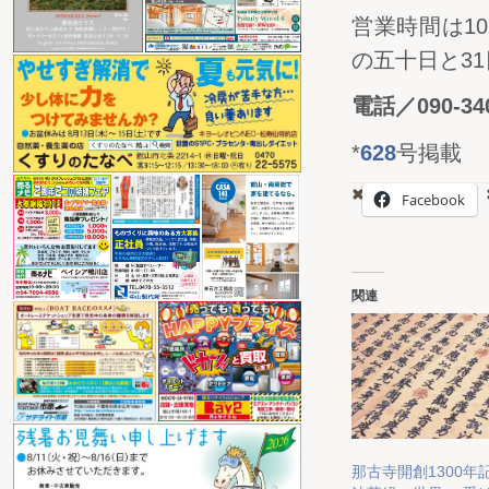
営業時間は10
の五十日と31
電話／090-340
*
628
号掲載
Facebook
関連
那古寺開創1300年