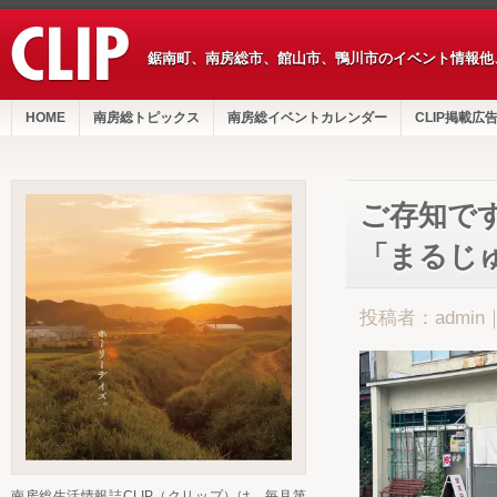
鋸南町、南房総市、館山市、鴨川市のイベント情報他
HOME
南房総トピックス
南房総イベントカレンダー
CLIP掲載広
ご存知で
「まるじ
投稿者：admin
南房総生活情報誌CLIP（クリップ）は、毎月第