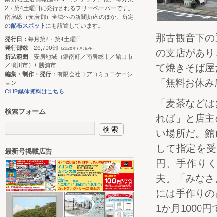
2・第4土曜日に発行されるフリーペーパーです。
南房総（安房郡）全域への新聞折込のほか、所定
の
配布スポット
にも設置しています。
那古観音下の
発行日：
毎月第2・第4土曜日
発行部数
：26,700部
（2026年7月現在）
の支店があり
折込範囲
：安房地域（鋸南町／南房総市／館山市
／鴨川市）+ 勝浦市
て焼きそば屋
編集・制作・発行
：有限会社コアコミュニケーシ
「無料お休み
ョン
CLIP媒体資料はこちら
「麦茶などは
検索フォーム
れば」と店主
い場所だ。館
して指定を受
最新号掲載広告
円、手作りく
夫。「みなさ
には手作りの
1か月1000