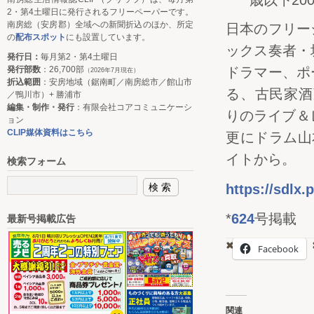
歳以下20
2・第4土曜日に発行されるフリーペーパーです。
南房総（安房郡）全域への新聞折込のほか、所定
日本のフリー
の
配布スポット
にも設置しています。
ックス奏者・
発行日：
毎月第2・第4土曜日
発行部数
：26,700部
ドラマー、ポ
（2026年7月現在）
折込範囲
：安房地域（鋸南町／南房総市／館山市
る、古民家酒
／鴨川市）+ 勝浦市
編集・制作・発行
：有限会社コアコミュニケーシ
りのライブ＆
ョン
CLIP媒体資料はこちら
更にドラム山
イトから。
検索フォーム
https://sdlx.
*
624
号掲載
最新号掲載広告
Facebook
関連