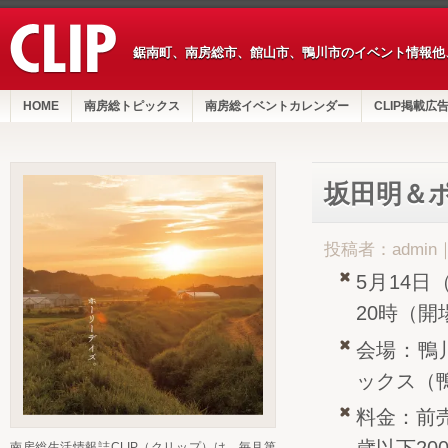
鋸南町、南房総市、館山市、鴨川市のイベント情報他
HOME
南房総トピックス
南房総イベントカレンダー
CLIP掲載広
坂田明＆
投稿者：admin
5月14日
20時（開
会場：鴨
ックス（鴨
料金：前売
南房総生活情報誌CLIP（クリップ）は、毎月第