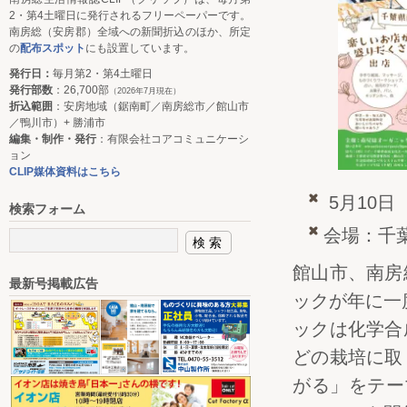
2・第4土曜日に発行されるフリーペーパーです。
南房総（安房郡）全域への新聞折込のほか、所定
の
配布スポット
にも設置しています。
発行日：
毎月第2・第4土曜日
発行部数
：26,700部
（2026年7月現在）
折込範囲
：安房地域（鋸南町／南房総市／館山市
／鴨川市）+ 勝浦市
編集・制作・発行
：有限会社コアコミュニケーシ
ョン
CLIP媒体資料はこちら
5月10日
検索フォーム
会場：千
館山市、南房
最新号掲載広告
ックが年に一
ックは化学合
どの栽培に取
がる」をテー