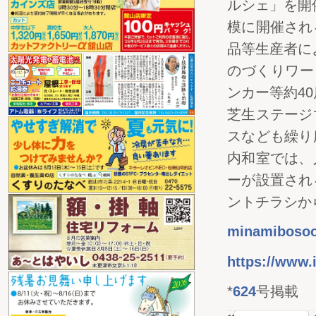
ルシェ」を開
模に開催され
品等生産者に
のづくりワー
ンカー等約4
芝生ステージ
スなども繰り
内和室では、
ーが設置され
ントチラシか
minamiboso
https://www.
*
624
号掲載