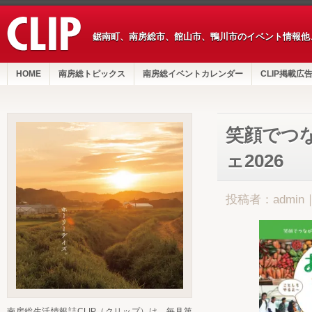
鋸南町、南房総市、館山市、鴨川市のイベント情報他
HOME
南房総トピックス
南房総イベントカレンダー
CLIP掲載広
笑顔でつ
ェ2026
投稿者：admin
南房総生活情報誌CLIP（クリップ）は、毎月第