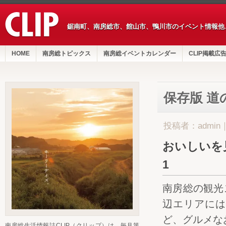
鋸南町、南房総市、館山市、鴨川市のイベント情報他
HOME
南房総トピックス
南房総イベントカレンダー
CLIP掲載広
保存版 
投稿者：admin
おいしいを
1
南房総の観光
辺エリアには
ど、グルメな
南房総生活情報誌CLIP（クリップ）は、毎月第