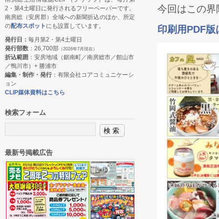
今回はこの界
2・第4土曜日に発行されるフリーペーパーです。
南房総（安房郡）全域への新聞折込のほか、所定
の
配布スポット
にも設置しています。
印刷用PDF
発行日：
毎月第2・第4土曜日
発行部数
：26,700部
（2026年7月現在）
折込範囲
：安房地域（鋸南町／南房総市／館山市
／鴨川市）+ 勝浦市
編集・制作・発行
：有限会社コアコミュニケーシ
ョン
CLIP媒体資料はこちら
検索フォーム
最新号掲載広告