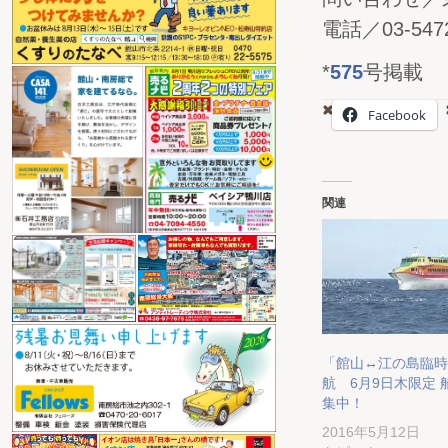
電話／03-5472
*
575
号掲載
Facebook
関連
「館山↔江の島臨時
航 6月9日木限定 
集中！
2016年5月12日