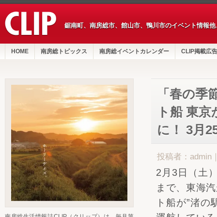
鋸南町、南房総市、館山市、鴨川市のイベント情報他
HOME
南房総トピックス
南房総イベントカレンダー
CLIP掲載広
「春の季節
ト船 東
に！ 3月
投稿者：admin
2月3日（土
まで、東海汽
ト船が”渚の
南房総生活情報誌CLIP（クリップ）は、毎月第