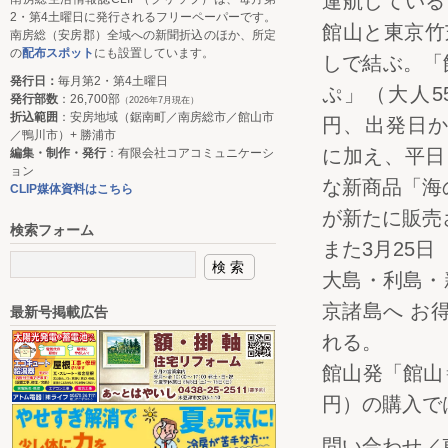
運航している
2・第4土曜日に発行されるフリーペーパーです。
館山と東京竹
南房総（安房郡）全域への新聞折込のほか、所定
の
配布スポット
にも設置しています。
しで結ぶ。「
発行日：
毎月第2・第4土曜日
ぷ」（大人55
発行部数
：26,700部
（2026年7月現在）
折込範囲
：安房地域（鋸南町／南房総市／館山市
円、出発日か
／鴨川市）+ 勝浦市
に加え、平日
編集・制作・発行
：有限会社コアコミュニケーシ
ョン
な新商品「海の
CLIP媒体資料はこちら
が新たに販売
検索フォーム
また3月25
大島・利島・
京諸島へ お得
最新号掲載広告
れる。
館山発「館山⇒
円）の購入で
問い合わせ／