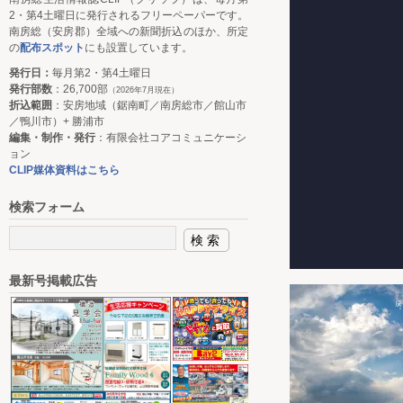
2・第4土曜日に発行されるフリーペーパーです。
南房総（安房郡）全域への新聞折込のほか、所定
の
配布スポット
にも設置しています。
発行日：
毎月第2・第4土曜日
発行部数
：26,700部
（2026年7月現在）
折込範囲
：安房地域（鋸南町／南房総市／館山市
／鴨川市）+ 勝浦市
編集・制作・発行
：有限会社コアコミュニケーシ
ョン
CLIP媒体資料はこちら
検索フォーム
最新号掲載広告