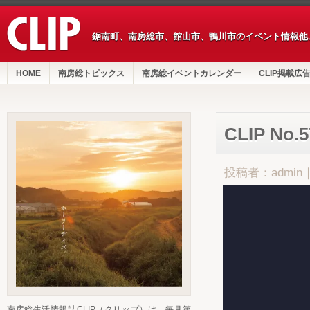
鋸南町、南房総市、館山市、鴨川市のイベント情報他
HOME
南房総トピックス
南房総イベントカレンダー
CLIP掲載広
CLIP No.
投稿者：admin
南房総生活情報誌CLIP（クリップ）は、毎月第