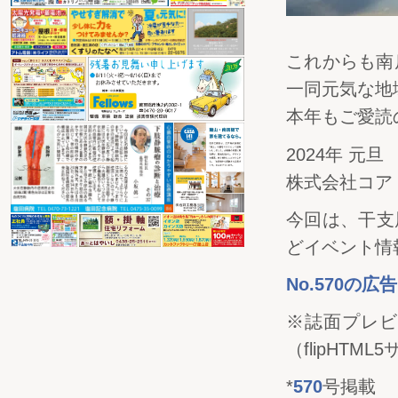
これからも南
一同元気な地
本年もご愛読
2024年 元旦
株式会社コア
今回は、干支
どイベント情
No.570の
※誌面プレビ
（flipHTML
*
570
号掲載