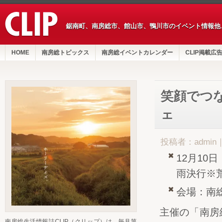
鋸南町、南房総市、館山市、鴨川市のイベント情報他
HOME
南房総トピックス
南房総イベントカレンダー
CLIP掲載広
笑顔でつ
ェ
投稿者：admin
12月10
雨決行※
会場：南
主催の「南房
南房総生活情報誌CLIP（クリップ）は、毎月第