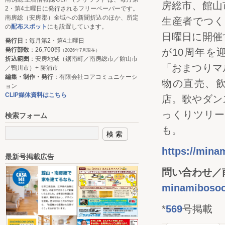
房総市、館山
2・第4土曜日に発行されるフリーペーパーです。
南房総（安房郡）全域への新聞折込のほか、所定
生産者でつく
の
配布スポット
にも設置しています。
日曜日に開催
発行日：
毎月第2・第4土曜日
発行部数
：26,700部
が10周年を
（2026年7月現在）
折込範囲
：安房地域（鋸南町／南房総市／館山市
「おまつりマ
／鴨川市）+ 勝浦市
編集・制作・発行
：有限会社コアコミュニケーシ
物の直売、
ョン
CLIP媒体資料はこちら
店。歌やダン
っくりツリー
検索フォーム
も。
https://mina
最新号掲載広告
問い合わせ／
minamiboso
*
569
号掲載