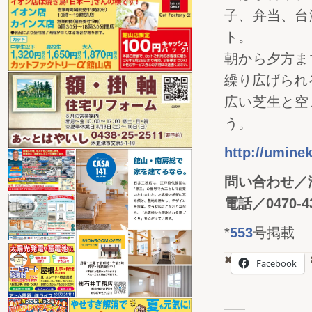
子、弁当、台
ト。
朝から夕方ま
繰り広げられ
広い芝生と空
う。
http://umine
問い合わせ／
電話／0470-43
*
553
号掲載
Facebook