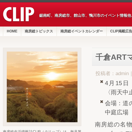
鋸南町、南房総市、館山市、鴨川市のイベント情報他
HOME
南房総トピックス
南房総イベントカレンダー
CLIP掲載広
千倉ART
投稿者：admin
4月15
〈雨天中
会場：道
中庭広場
南房総の名
南房総生活情報誌CLIP（クリップ）は、毎月第