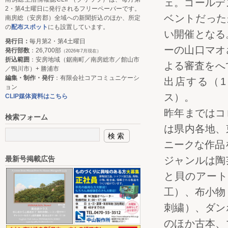
ェ。ゴールデ
2・第4土曜日に発行されるフリーペーパーです。
ベントだった
南房総（安房郡）全域への新聞折込のほか、所定
の
配布スポット
にも設置しています。
い開催となる
発行日：
毎月第2・第4土曜日
ーの山口マオ
発行部数
：26,700部
（2026年7月現在）
折込範囲
：安房地域（鋸南町／南房総市／館山市
よる審査をへ
／鴨川市）+ 勝浦市
編集・制作・発行
：有限会社コアコミュニケーシ
出店する（1
ョン
ス）。
CLIP媒体資料はこちら
昨年まではコ
検索フォーム
は県内各地、
ニークな作品
ジャンルは陶
最新号掲載広告
と貝のアート
工）、布小物
刺繍）、ダン
のほか古本、