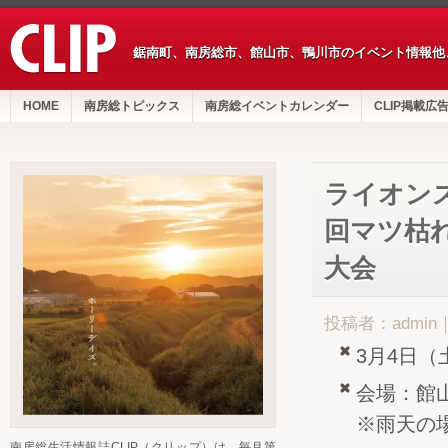
鋸南町、南房総市、館山市、鴨川市のイベント情報他
HOME
南房総トピックス
南房総イベントカレンダー
CLIP掲載広
ライオンズ
回マツ枯
大会
投稿者：admin
3月4日（
会場：館
※雨天の
南房総生活情報誌CLIP（クリップ）は、毎月第