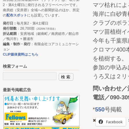
マツ枯れによ
2・第4土曜日に発行されるフリーペーパーです。
南房総（安房郡）全域への新聞折込のほか、所定
海岸に白砂青
の
配布スポット
にも設置しています。
クラブのボラ
発行日：
毎月第2・第4土曜日
発行部数
：26,700部
（2026年7月現在）
マツ苗植樹イ
折込範囲
：安房地域（鋸南町／南房総市／館山市
／鴨川市）+ 勝浦市
今年も千葉県
編集・制作・発行
：有限会社コアコミュニケーシ
クロマツ400
ョン
CLIP媒体資料はこちら
を植樹する。
検索フォーム
参加の申込み
うろ又は２リ
問い合わせ／
最新号掲載広告
電話／090-309
*
550
号掲載
Facebook