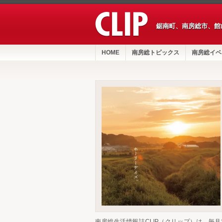
鋸南町、南房総市、館
HOME
南房総トピックス
南房総イベ
南房総生活情報誌CLIP（クリップ）は、毎月