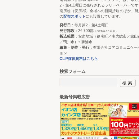
2・第4土曜日に発行されるフリーペーパーです
南房総（安房郡）全域への新聞折込のほか、所
の
配布スポット
にも設置しています。
発行日：
毎月第2・第4土曜日
発行部数
：26,700部
（2026年7月現在）
折込範囲
：安房地域（鋸南町／南房総市／館山
／鴨川市）+ 勝浦市
編集・制作・発行
：有限会社コアコミュニケー
ョン
CLIP媒体資料はこちら
検索フォーム
最新号掲載広告