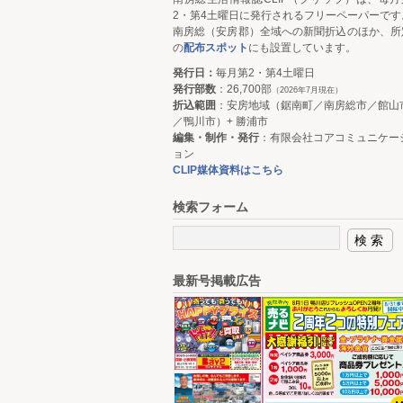
2・第4土曜日に発行されるフリーペーパーです
南房総（安房郡）全域への新聞折込のほか、所
の
配布スポット
にも設置しています。
発行日：
毎月第2・第4土曜日
発行部数
：26,700部
（2026年7月現在）
折込範囲
：安房地域（鋸南町／南房総市／館山
／鴨川市）+ 勝浦市
編集・制作・発行
：有限会社コアコミュニケー
ョン
CLIP媒体資料はこちら
検索フォーム
最新号掲載広告