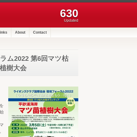
630
Updated
inks
About
Contact
ム2022 第6回マツ枯
苗植樹大会
を
始
マ
。