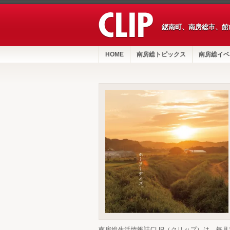
鋸南町、南房総市、館
HOME
南房総トピックス
南房総イベ
南房総生活情報誌CLIP（クリップ）は、毎月