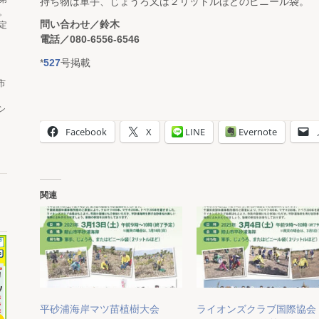
持ち物は軍手、じょうろ又は２リットルほどのビニール袋。
。
問い合わせ／鈴木
定
電話／080-6556-6546
*
527
号掲載
市
シ
Facebook
X
LINE
Evernote
関連
平砂浦海岸マツ苗植樹大会
ライオンズクラブ国際協会