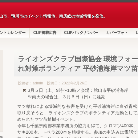
山市、鴨川市のイベント情報他、南房総の地域情報を発信。
ントカレンダー
CLIP掲載広告
CLIPバックナンバー
カバーフォト
L
ライオンズクラブ国際協会 環境フォーラ
れ対策ボランティア 平砂浦海岸マツ
投稿者：admin｜投稿日：2022年2月26日
3月５日（土）9時〜10時／会場：館山市平砂浦海岸
※雨天の場合は、３月６日（日）に延期
マツ枯れによる壊滅的な被害を受けた平砂浦海岸に白砂青松
取り戻そうと、ライオンズクラブのボランティア活動として
められたマツ苗植樹イベント。
今年も千葉県南部林業事務所の協力を得て、クロマツ400本、
サキ200本、トベラ200本を植樹する。参加の申込みは電話で
第