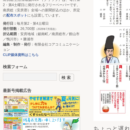
2・第4土曜日に発行されるフリーペーパーです。
南房総（安房郡）全域への新聞折込のほか、所定
の
配布スポット
にも設置しています。
発行日：
毎月第2・第4土曜日
発行部数
：26,700部
（2026年7月現在）
折込範囲
：安房地域（鋸南町／南房総市／館山市
／鴨川市）+ 勝浦市
編集・制作・発行
：有限会社コアコミュニケーシ
ョン
CLIP媒体資料はこちら
検索フォーム
最新号掲載広告
ちょっと遅