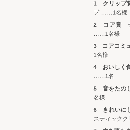
1 クリッ
プ ……1名様
2 コア賞
……1名様
3 コアコミ
1名様
4 おいし
……1名
5 音をた
名様
6 きれい
スティックク