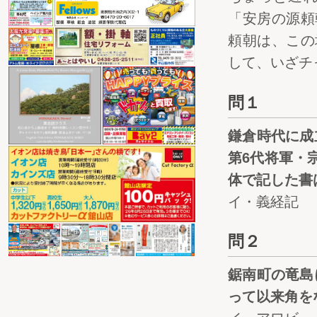
「安房の源頼
頼朝は、この
して、いざチ
問１
鎌倉時代に成
第6代将軍・
体で記した書
イ・義経記
問２
鋸南町の竜島
って以来角を