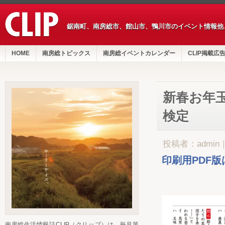
鋸南町、南房総市、館山市、鴨川市のイベント情報他
HOME
南房総トピックス
南房総イベントカレンダー
CLIP掲載広
新春お年玉
検定
投稿者：admin
印刷用PDF
南房総生活情報誌CLIP（クリップ）は、毎月第