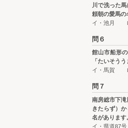
川で洗った馬
頼朝の愛馬の
イ・池月 
問６
館山市船形の
「たいそうう
イ・馬賀 
問７
南房総市下滝
きたらず）か
名があります
イ・県道87