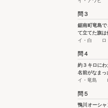
イ・アワビ
問３
鋸南町竜島で
て立てた旗は
イ・白 ロ
問４
約３キロにわ
名前がなまっ
イ・竜島 
問５
鴨川オーシャ