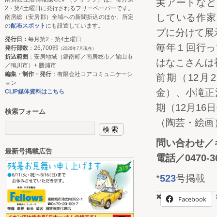
実アートなど
2・第4土曜日に発行されるフリーペーパーです。
している作家
南房総（安房郡）全域への新聞折込のほか、所定
の
配布スポット
にも設置しています。
プに分けて展
発行日：
毎月第2・第4土曜日
毎年１回行っ
発行部数
：26,700部
（2026年7月現在）
折込範囲
：安房地域（鋸南町／南房総市／館山市
はなこさんは
／鴨川市）+ 勝浦市
編集・制作・発行
：有限会社コアコミュニケーシ
前期（12月
ョン
金）、小滝正
CLIP媒体資料はこちら
期（12月1
検索フォーム
（陶芸・絵画
問い合わせ／ギ
最新号掲載広告
電話／0470-36
*
523
号掲載
Facebook