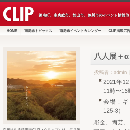
鋸南町、南房総市、館山市、鴨川市のイベント情報他
HOME
南房総トピックス
南房総イベントカレンダー
CLIP掲載広
八人展＋
投稿者：admin
2021年
11時〜1
会場：ギ
125-3）
彫金、陶芸、
南房総生活情報誌CLIP（クリップ）は、毎月第