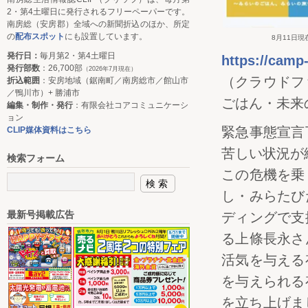
2・第4土曜日に発行されるフリーペーパーです。
南房総（安房郡）全域への新聞折込のほか、所定
の
配布スポット
にも設置しています。
8月11日
発行日：
毎月第2・第4土曜日
https://camp-
発行部数
：26,700部
（2026年7月現在）
（クラウドフ
折込範囲
：安房地域（鋸南町／南房総市／館山市
／鴨川市）+ 勝浦市
ごはん・未来
編集・制作・発行
：有限会社コアコミュニケーシ
ョン
緊急事態宣言
CLIP媒体資料はこちら
苦しい状況が
検索フォーム
この危機を乗
し・みらたび
最新号掲載広告
ディングで支
る上條長永さ
活気を与える
を与えられる
を立ち上げま