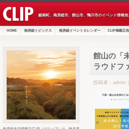
鋸南町、南房総市、館山市、鴨川市のイベント情報他
HOME
南房総トピックス
南房総イベントカレンダー
CLIP掲載広
館山の「
ラウドファ
投稿者：admin
南房総生活情報誌CLIP（クリップ）は、毎月第