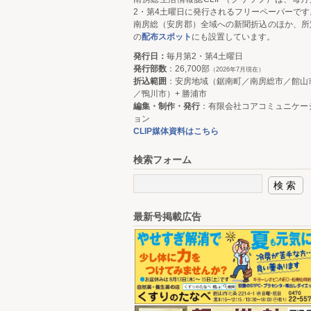
2・第4土曜日に発行されるフリーペーパーです
南房総（安房郡）全域への新聞折込のほか、所
の
配布スポット
にも設置しています。
発行日：
毎月第2・第4土曜日
発行部数
：26,700部
（2026年7月現在）
折込範囲
：安房地域（鋸南町／南房総市／館山
／鴨川市）+ 勝浦市
編集・制作・発行
：有限会社コアコミュニケー
ョン
CLIP媒体資料はこちら
検索フォーム
最新号掲載広告