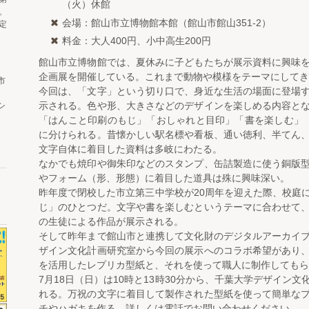
（火）休館
。
会場：館山市立博物館本館（館山市館山351-2）
定
料金：大人400円、小中高生200円
館山市立博物館では、夏休みに子どもたちが展示資料に興味
企画展を開催している。これまで動物や模様をテーマにしてき
市
今回は、「文字」という切り口で、身近な生活の場面に登場
示される。色や形、大きさなどのデザインを楽しめる内容と
シ
「はんこと印刷のもじ」「おしゃれと目印」「書を楽しむ」
に分けられる。昔懐かしい駅名標や看板、通い徳利、半てん
文字自体に着目した資料は多岐にわたる。
なかでも焼印や御朱印などのスタンプ、缶詰製造に使う銅版
やフォーム（形、形態）に着目した道具は殊に興味深い。
昨年度で閉校した市立第三中学校が20周年を迎えた際、校庭
じ」のひとつだ。文字や書を楽しむというテーマに合わせて
の生徒による作品が展示される。
そして昨年まで館山市と連携して文化財のデジタルアーカイ
ザイン文化計画研究室から今回の展示へのコラボ希望があり
を活用したレプリカ型紙と、それを使って職人に制作してもら
7月18日（日）は10時と13時30分から、千葉大学デザイン
れる。万祝の文字に着目して製作された型紙を使って簡単な
チやハガキを作る。詳しくは電話でお問い合わせください。