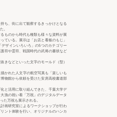
を持ち、街に出て観察するきっかけとなる
た。
するものから時代も種類も様々な資料が展
なっている。展示は「お店と看板のもじ」
「デザインいろいろ」の5つのカテゴリー
、護符や霊符、戦国時代の武将の書状など
型抜きなどといった文字のモールド（型）
に描かれた人文字の航空写真も「楽しいも
、博物館から依頼を受けた安房高校書道部
ブ化と活用に取り組んできた、千葉大学デ
、大漁の祝い着「万祝」のデジタルデータ
った万祝も展示される。
文化計画研究室によるワークショップが行わ
プリント体験を行い、オリジナルのハンカ