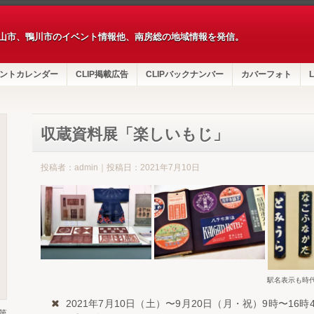
山市、鴨川市のイベント情報他、南房総の地域情報を発信。
ントカレンダー
CLIP掲載広告
CLIPバックナンバー
カバーフォト
L
収蔵資料展「楽しいもじ」
投稿者：admin｜投稿日：2021年7月10日
駅名表示も時
2021年7月10日（土）〜9月20日（月・祝）9時〜16時
第