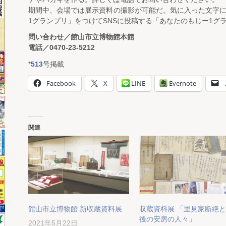
期間中、会場では展示資料の撮影が可能だ。気に入った文字に
1グランプリ」をつけてSNSに投稿する「あなたのもじー1グ
問い合わせ／館山市立博物館本館
電話／0470-23-5212
*
513
号掲載
Facebook
X
LINE
Evernote
関連
館山市立博物館 新収蔵資料展
収蔵資料展 「里見家断絶
後の安房の人々」
2021年5月22日