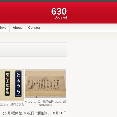
630
Updated
inks
About
Contact
かなりのお宝。織田信長に仕えた森
代とともに書体が変化
蘭丸の書状
45分 月曜休館 ※祝日は開館し、8月10日