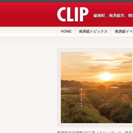
鋸南町、南房総市、館
HOME
南房総トピックス
南房総イベ
南房総生活情報誌CLIP（クリップ）は、毎月