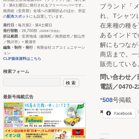
ブランド「
2・第4土曜日に発行されるフリーペーパーです。
南房総（安房郡）全域への新聞折込のほか、所定
れ、Tシャツ
の
配布スポット
にも設置しています。
在来種の種を
発行日：
毎月第2・第4土曜日
発行部数
：26,700部
（2026年7月現在）
あるインドで
折込範囲
：安房地域（鋸南町／南房総市／館山市
／鴨川市）+ 勝浦市
解にもつなが
編集・制作・発行
：有限会社コアコミュニケーシ
ョン
商店まで。一
CLIP媒体資料はこちら
販売している
検索フォーム
問い合わせ／
電話／0470-22
最新号掲載広告
*
508
号掲載
Facebook