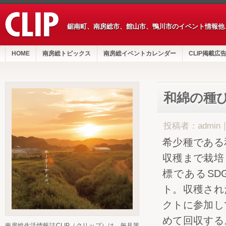
鋸南町、南房総市、館山市、鴨川市のイベント情報他
HOME
南房総トピックス
南房総イベントカレンダー
CLIP掲載広
和綿の種
投稿者：admin
希少種である
収穫まで栽培
標であるSD
ト。収穫され
クトに参加し
めて回収する
南房総生活情報誌CLIP（クリップ）は、毎月第