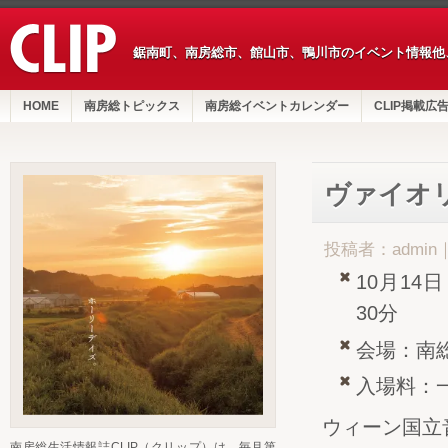
鋸南町、南房総市、館山市、鴨川市のイベント情報他
HOME
南房総トピックス
南房総イベントカレンダー
CLIP掲載広
ヴァイオ
投稿者：admin
10月14
30分
会場：南
入場料：一
ウィーン国立
南房総生活情報誌CLIP（クリップ）は、毎月第