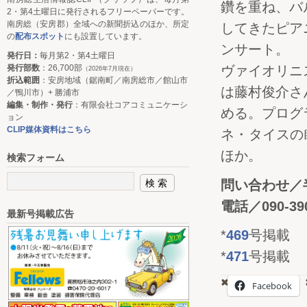
鑽を重ね、バ
2・第4土曜日に発行されるフリーペーパーです。
南房総（安房郡）全域への新聞折込のほか、所定
してきたピア
の
配布スポット
にも設置しています。
ンサート。
発行日：
毎月第2・第4土曜日
発行部数
：26,700部
ヴァイオリニ
（2026年7月現在）
折込範囲
：安房地域（鋸南町／南房総市／館山市
は藤村俊介さ
／鴨川市）+ 勝浦市
編集・制作・発行
：有限会社コアコミュニケーシ
める。プログ
ョン
CLIP媒体資料はこちら
ネ・タイスの
ほか。
検索フォーム
問い合わせ／
電話／090-390
最新号掲載広告
*
469
号掲載
*
471
号掲載
Facebook