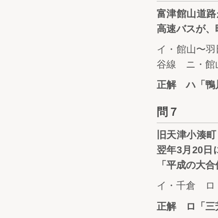
富津館山道路
高速バスが、
イ・館山〜羽
谷線 ニ・館
正解 ハ「鴨
問７
旧天津小湊町
翌年3月20
「平成の大合
イ・千倉 ロ
正解 ロ「三