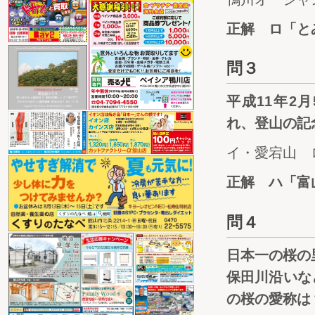
正解 ロ「と
問３
平成11年2
れ、登山の記
イ・愛宕山 
正解 ハ「富
問４
日本一の桜の
保田川沿いな
の桜の愛称は