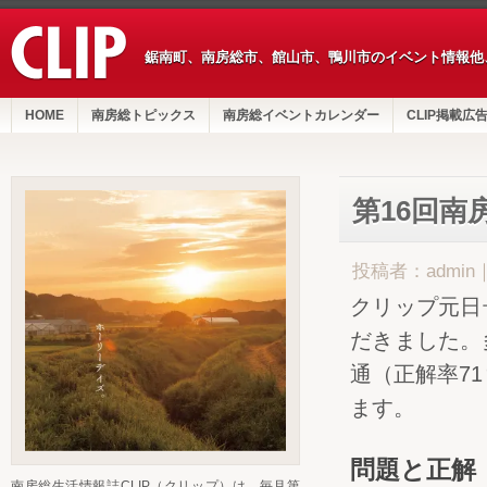
鋸南町、南房総市、館山市、鴨川市のイベント情報他
HOME
南房総トピックス
南房総イベントカレンダー
CLIP掲載広
第16回南
投稿者：admin
クリップ元日
だきました。
通（正解率71
ます。
問題と正解
南房総生活情報誌CLIP（クリップ）は、毎月第