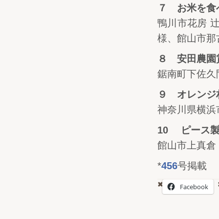
７ お米を
鴨川市花房 
様、館山市那
８ 安田農園
鋸南町下佐久
９ オレンジ
神奈川県横浜
10 ピース
館山市上真倉
*
456
号掲載
Facebook