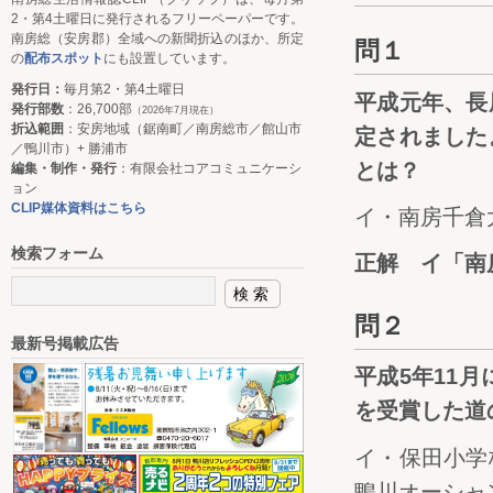
2・第4土曜日に発行されるフリーペーパーです。
南房総（安房郡）全域への新聞折込のほか、所定
問１
の
配布スポット
にも設置しています。
発行日：
毎月第2・第4土曜日
平成元年、長
発行部数
：26,700部
（2026年7月現在）
折込範囲
：安房地域（鋸南町／南房総市／館山市
定されました
／鴨川市）+ 勝浦市
とは？
編集・制作・発行
：有限会社コアコミュニケーシ
ョン
CLIP媒体資料はこちら
イ・南房千倉
検索フォーム
正解 イ「南
問２
最新号掲載広告
平成5年11
を受賞した道
イ・保田小学
鴨川オーシャ