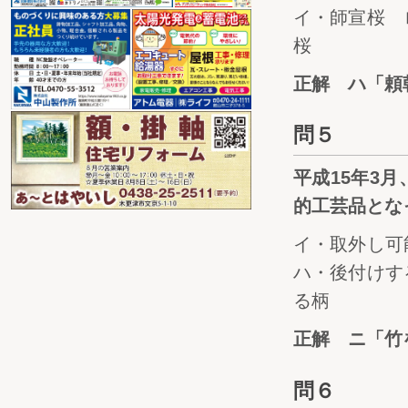
イ・師宣桜 
桜
正解 ハ「頼
問５
平成15年3
的工芸品とな
イ・取外し可
ハ・後付けす
る柄
正解 ニ「竹
問６