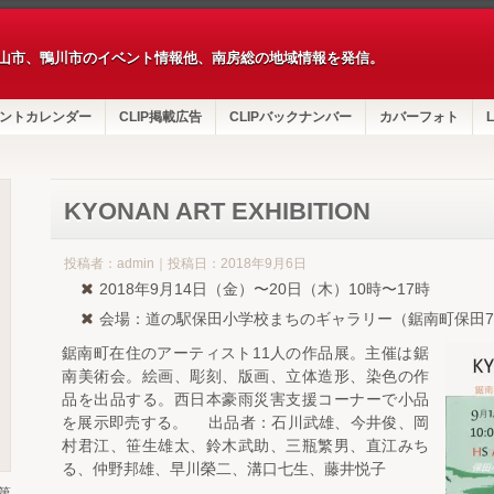
山市、鴨川市のイベント情報他、南房総の地域情報を発信。
ントカレンダー
CLIP掲載広告
CLIPバックナンバー
カバーフォト
L
KYONAN ART EXHIBITION
投稿者：admin｜投稿日：2018年9月6日
2018年9月14日（金）〜20日（木）10時〜17時
会場：道の駅保田小学校まちのギャラリー（鋸南町保田7
鋸南町在住のアーティスト11人の作品展。主催は鋸
南美術会。絵画、彫刻、版画、立体造形、染色の作
品を出品する。西日本豪雨災害支援コーナーで小品
を展示即売する。 出品者：石川武雄、今井俊、岡
村君江、笹生雄太、鈴木武助、三瓶繁男、直江みち
る、仲野邦雄、早川榮二、溝口七生、藤井悦子
第