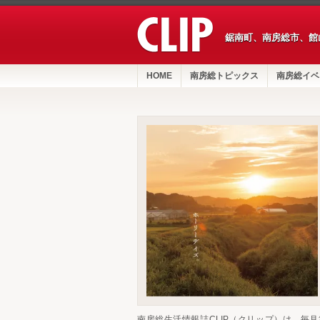
鋸南町、南房総市、館
HOME
南房総トピックス
南房総イベ
南房総生活情報誌CLIP（クリップ）は、毎月