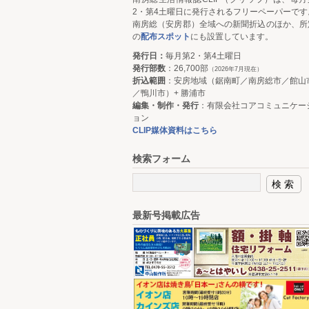
2・第4土曜日に発行されるフリーペーパーです
南房総（安房郡）全域への新聞折込のほか、所
の
配布スポット
にも設置しています。
発行日：
毎月第2・第4土曜日
発行部数
：26,700部
（2026年7月現在）
折込範囲
：安房地域（鋸南町／南房総市／館山
／鴨川市）+ 勝浦市
編集・制作・発行
：有限会社コアコミュニケー
ョン
CLIP媒体資料はこちら
検索フォーム
最新号掲載広告