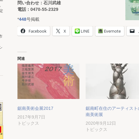
問い合わせ：石川武雄
。
電話：0470-55-2329
定
*
448
号掲載
Facebook
X
LINE
Evernote
市
シ
関連
鋸南美術会展2017
鋸南町在住のアーティスト
南美術展
2017年9月7日
トピックス
2020年9月12日
トピックス