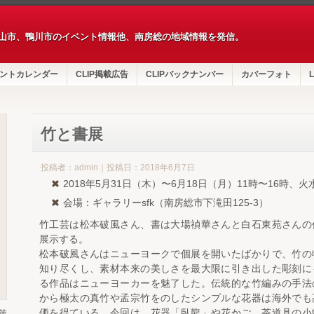
山市、鴨川市のイベント情報他、南房総の地域情報を発信。
ントカレンダー
CLIP掲載広告
CLIPバックナンバー
カバーフォト
L
竹と書展
投稿者：admin｜投稿日：2018年6月7日
2018年5月31日（木）〜6月18日（月）11時〜16時、火
会場：ギャラリーsfk（南房総市下滝田125-3）
竹工芸は松本破風さん、書は大場禎華さんと白石東苑さんの
展示する。
松本破風さんはニューヨークで個展を開いたばかりで、竹の
知り尽くし、素材本来の美しさを最大限に引き出した彫刻に
る作品はニューヨーカーを魅了した。伝統的な竹編みの手法
から極太の真竹や孟宗竹をのしたシンプルな花器は海外でも
価を得ている。今回は、花器「臥龍」や花かご、茶道具の小
第