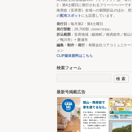
2・第4土曜日に発行されるフリーペーパーです
南房総（安房郡）全域への新聞折込のほか、所
の
配布スポット
にも設置しています。
発行日：
毎月第2・第4土曜日
発行部数
：26,700部
（2026年7月現在）
折込範囲
：安房地域（鋸南町／南房総市／館山
／鴨川市）+ 勝浦市
編集・制作・発行
：有限会社コアコミュニケー
ョン
CLIP媒体資料はこちら
検索フォーム
最新号掲載広告