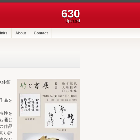
630
Updated
inks
About
Contact
水休館
作品を
特性を
も通じ
の作品
高い評
物など