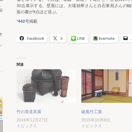
。
30点展示する。壁面には、大場禎華さんと白石東苑さんの軸
定
装の書が9点ほど並ぶ。
*
442
号掲載
市
Facebook
X
LINE
Evernote
シ
関連
竹の茶道具展
破風竹工展
2016年12月27日
2015年10月8日
トピックス
トピックス