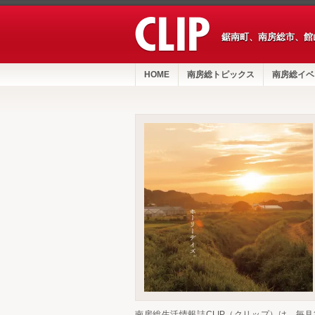
鋸南町、南房総市、館
HOME
南房総トピックス
南房総イベ
南房総生活情報誌CLIP（クリップ）は、毎月