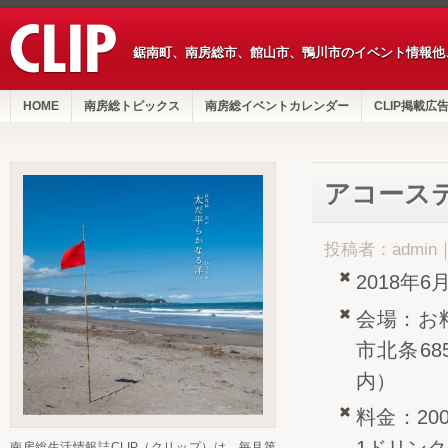
鋸南町、南房総市、館山市、鴨川市のイベント情報他
HOME
南房総トピックス
南房総イベントカレンダー
CLIP掲載広
アコース
投稿者：admin
2018年6
会場：お
市北条6
内）
料金：20
南房総生活情報誌CLIP（クリップ）は、毎月第