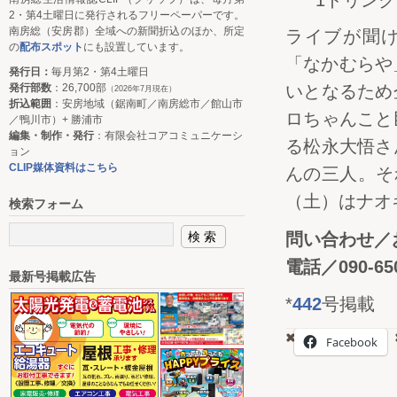
1ドリン
2・第4土曜日に発行されるフリーペーパーです。
南房総（安房郡）全域への新聞折込のほか、所定
ライブが聞
の
配布スポット
にも設置しています。
「なかむらや
発行日：
毎月第2・第4土曜日
発行部数
：26,700部
いとなるため
（2026年7月現在）
折込範囲
：安房地域（鋸南町／南房総市／館山市
ロちゃんこと
／鴨川市）+ 勝浦市
編集・制作・発行
：有限会社コアコミュニケーシ
る松永大悟さ
ョン
CLIP媒体資料はこちら
んの三人。そ
（土）はナオ
検索フォーム
問い合わせ／
電話／090-650
最新号掲載広告
*
442
号掲載
Facebook