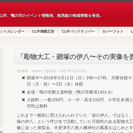
山市、鴨川市のイベント情報他、南房総の地域情報を発信。
ントカレンダー
CLIP掲載広告
CLIPバックナンバー
カバーフォト
L
「彫物大工・廻塚の伊八〜その実像を
投稿者：admin｜投稿日：2017年12月26日
開催中〜2018年3月11日（日）9時〜17時、月曜休館※
日（月・祝）〜3日（水）休館
会場：鴨川市郷土資料館（鴨川市横渚1401-6）
入館料：一般200円、小・中・高生150円、小学生未満
市民は無料
これまで一般的に受け入れられていた「波の伊八」ではなく
塚の伊八」という呼び名で活動していた可能性のある彫物大
像に迫った展覧会。木更津市八剱八幡神社の鳳凰をはじめと
第