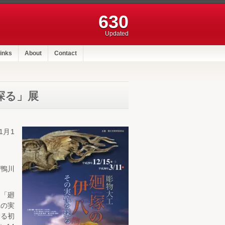
630
Updated
inks
About
Contact
探る」展
1月1
と鴨川
、「廻
工の実
する初