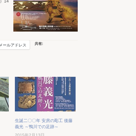
）14
共有:
メールアドレス
生誕二〇〇年 安房の彫工 後藤
義光 ～鴨川での足跡～
2015年2月13日