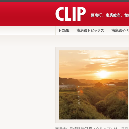
鋸南町、南房総市、館
HOME
南房総トピックス
南房総イベ
南房総生活情報誌CLIP（クリップ）は、毎月