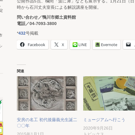
公開作品5点、欄間「波に犀」なども展示する。1月21日（日
。
時から石川丈夫室長による解説講座を開催。
定
問い合わせ／鴨川市郷土資料館
電話／04-7093-3800
*
432
号掲載
市
Facebook
X
LINE
Evernote
シ
関連
安房の名工 初代後藤義光生誕二
ミュージアムへ行こう
〇〇年
2020年9月26日
2015年1月1日
トピックス