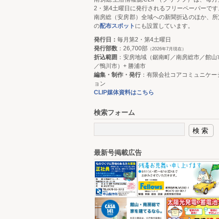
2・第4土曜日に発行されるフリーペーパーです
南房総（安房郡）全域への新聞折込のほか、所
の
配布スポット
にも設置しています。
発行日：
毎月第2・第4土曜日
発行部数
：26,700部
（2026年7月現在）
折込範囲
：安房地域（鋸南町／南房総市／館山
／鴨川市）+ 勝浦市
編集・制作・発行
：有限会社コアコミュニケー
ョン
CLIP媒体資料はこちら
検索フォーム
最新号掲載広告