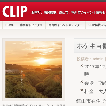
鋸南町、南房総市、館山市、鴨川市のイベント情報他
HOME
南房総トピックス
南房総イベントカレンダー
CLIP掲載広
ホケキョ
投稿者：admin
2017年1
時
会場：南
料金：大人
館山市在住で
南房総生活情報誌CLIP（クリップ）は、毎月第