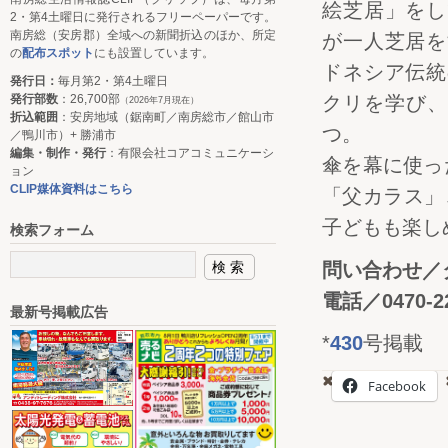
絵芝居」をし
2・第4土曜日に発行されるフリーペーパーです。
南房総（安房郡）全域への新聞折込のほか、所定
が一人芝居を
の
配布スポット
にも設置しています。
ドネシア伝統
発行日：
毎月第2・第4土曜日
発行部数
：26,700部
クリを学び、
（2026年7月現在）
折込範囲
：安房地域（鋸南町／南房総市／館山市
つ。
／鴨川市）+ 勝浦市
編集・制作・発行
：有限会社コアコミュニケーシ
傘を幕に使っ
ョン
CLIP媒体資料はこちら
「父カラス」
子どもも楽し
検索フォーム
問い合わせ／
電話／0470-22
最新号掲載広告
*
430
号掲載
Facebook