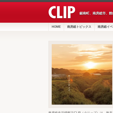
鋸南町、南房総市、館
HOME
南房総トピックス
南房総イベ
南房総生活情報誌CLIP（クリップ）は、毎月