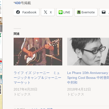
*
430
号掲載
Facebook
X
LINE
Evernote
関連
ライフ イズ ジャーニー ミュ
Le Phare 1‌0th Anniversary
ージックキャンプ＆ジャーニー
Spring Cool Bossa 中村
マーケット
中邦和
2017年4月20日
2018年4月12日
トピックス
トピックス