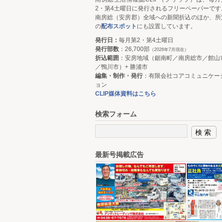
2・第4土曜日に発行されるフリーペーパーです
南房総（安房郡）全域への新聞折込のほか、所
の
配布スポット
にも設置しています。
発行日：
毎月第2・第4土曜日
発行部数
：26,700部
（2026年7月現在）
折込範囲
：安房地域（鋸南町／南房総市／館山
／鴨川市）+ 勝浦市
編集・制作・発行
：有限会社コアコミュニケー
ョン
CLIP媒体資料はこちら
検索フォーム
最新号掲載広告