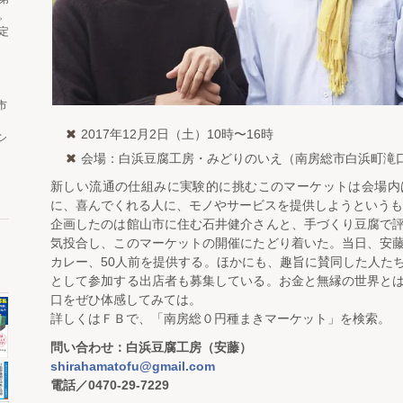
。
定
市
2017年12月2日（土）10時〜16時
シ
会場：白浜豆腐工房・みどりのいえ（南房総市白浜町滝口
新しい流通の仕組みに実験的に挑むこのマーケットは会場内
に、喜んでくれる人に、モノやサービスを提供しようというも
企画したのは館山市に住む石井健介さんと、手づくり豆腐で
気投合し、このマーケットの開催にたどり着いた。当日、安
カレー、50人前を提供する。ほかにも、趣旨に賛同した人た
として参加する出店者も募集している。お金と無縁の世界と
口をぜひ体感してみては。
詳しくはＦＢで、「南房総０円種まきマーケット」を検索。
問い合わせ：白浜豆腐工房（安藤）
shirahamatofu@gmail.com
電話／0470-29-7229