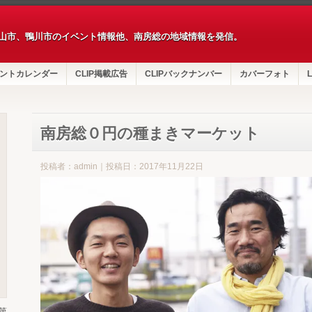
山市、鴨川市のイベント情報他、南房総の地域情報を発信。
ントカレンダー
CLIP掲載広告
CLIPバックナンバー
カバーフォト
L
南房総０円の種まきマーケット
投稿者：admin｜投稿日：2017年11月22日
第