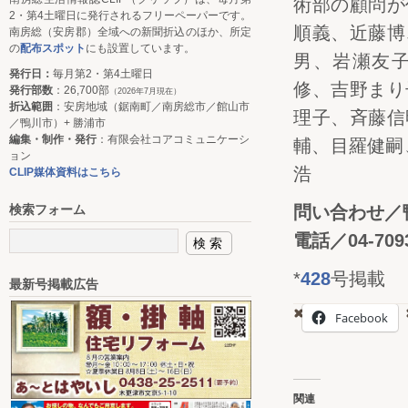
術部の顧問が
2・第4土曜日に発行されるフリーペーパーです。
順義、近藤博
南房総（安房郡）全域への新聞折込のほか、所定
の
配布スポット
にも設置しています。
男、岩瀬友
発行日：
毎月第2・第4土曜日
修、吉野まり
発行部数
：26,700部
（2026年7月現在）
折込範囲
：安房地域（鋸南町／南房総市／館山市
理子、斉藤信
／鴨川市）+ 勝浦市
編集・制作・発行
：有限会社コアコミュニケーシ
輔、目羅健嗣
ョン
浩
CLIP媒体資料はこちら
問い合わせ／
検索フォーム
電話／04-7093
*
428
号掲載
最新号掲載広告
Facebook
関連