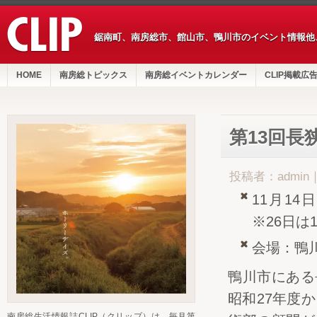
鋸南町、南房総市、館山市、鴨川市のイベント情報他
HOME
南房総トピックス
南房総イベントカレンダー
CLIP掲載広
第13回長
投稿者：admin
11月14
※26日は
会場：鴨
鴨川市にある
昭和27年度
南房総生活情報誌CLIP（クリップ）は、毎月第