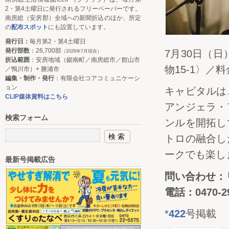
2・第4土曜日に発行されるフリーペーパーです。
南房総（安房郡）全域への新聞折込のほか、所定
の
配布スポット
にも設置しています。
発行日：
毎月第2・第4土曜日
発行部数
：26,700部
7月30日（
（2026年7月現在）
折込範囲
：安房地域（鋸南町／南房総市／館山市
物15-1〉／料
／鴨川市）+ 勝浦市
編集・制作・発行
：有限会社コアコミュニケーシ
ョン
キャピタルは
CLIP媒体資料はこちら
アンジェラ・
検索フォーム
ンルを開拓し
トロの融合し
ークでも楽し
最新号掲載広告
問い合わせ：
電話：0470-29
*
422
号掲載