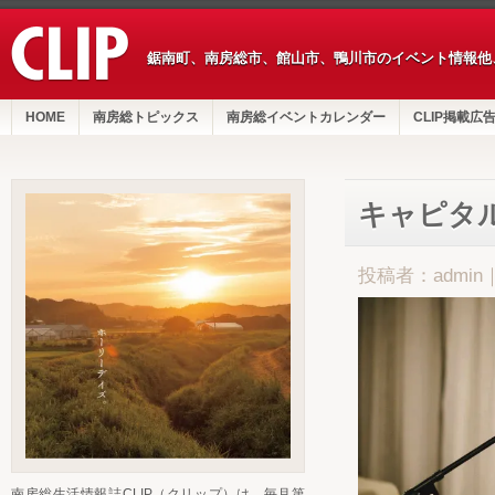
鋸南町、南房総市、館山市、鴨川市のイベント情報他
HOME
南房総トピックス
南房総イベントカレンダー
CLIP掲載広
キャピタ
投稿者：admin
南房総生活情報誌CLIP（クリップ）は、毎月第