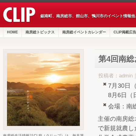
鋸南町、南房総市、館山市、鴨川市のイベント情報他
HOME
南房総トピックス
南房総イベントカレンダー
CLIP掲載広
第4回南
投稿者：admin
7月30日
8月6日（
会場：南
主催の南房総
で新規就農し
南房総生活情報誌CLIP（クリップ）は、毎月第