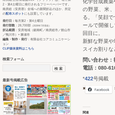
化学合成農薬
2・第4土曜日に発行されるフリーペーパーです。
の野菜、米
南房総（安房郡）全域への新聞折込のほか、所定
の
配布スポット
にも設置しています。
る。「笑顔で
発行日：
毎月第2・第4土曜日
ールで開催し
発行部数
：26,700部
（2026年7月現在）
折込範囲
：安房地域（鋸南町／南房総市／館山市
回目に。
／鴨川市）+ 勝浦市
編集・制作・発行
：有限会社コアコミュニケーシ
新鮮な野菜や
ョン
スイカ割りな
CLIP媒体資料はこちら
問い合わせ：
検索フォーム
電話：080-610
*
422
号掲載
最新号掲載広告
Facebook
関連