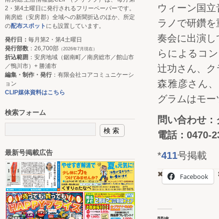
ウィーン国立
2・第4土曜日に発行されるフリーペーパーです。
南房総（安房郡）全域への新聞折込のほか、所定
ラノで研鑽を
の
配布スポット
にも設置しています。
奏会に出演し
発行日：
毎月第2・第4土曜日
発行部数
：26,700部
（2026年7月現在）
らによるコ
折込範囲
：安房地域（鋸南町／南房総市／館山市
／鴨川市）+ 勝浦市
辻功さん、ク
編集・制作・発行
：有限会社コアコミュニケーシ
森雅彦さん
ョン
CLIP媒体資料はこちら
グラムはモー
検索フォーム
問い合わせ：
電話：0470-23
最新号掲載広告
*
411
号掲載
Facebook