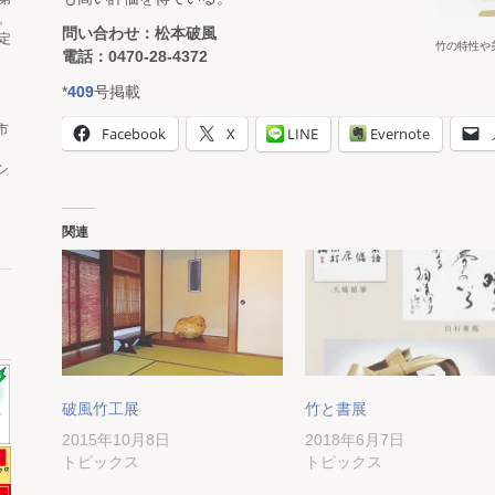
。
問い合わせ：松本破風
定
竹の特性や
電話：0470-28-4372
*
409
号掲載
市
Facebook
X
LINE
Evernote
シ
関連
破風竹工展
竹と書展
2015年10月8日
2018年6月7日
トピックス
トピックス