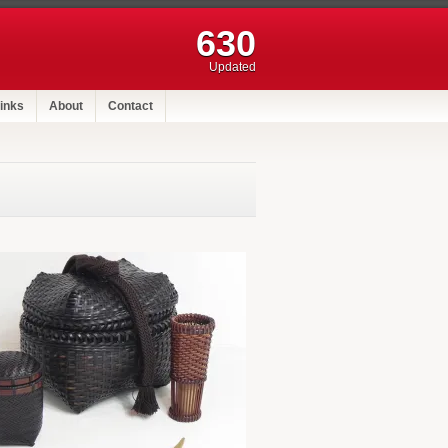
630
Updated
inks
About
Contact