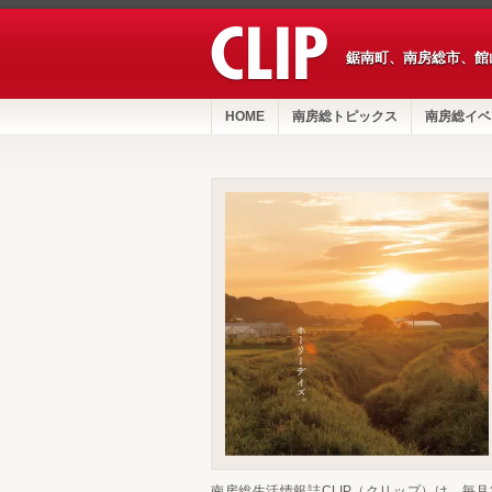
鋸南町、南房総市、館
HOME
南房総トピックス
南房総イベ
南房総生活情報誌CLIP（クリップ）は、毎月