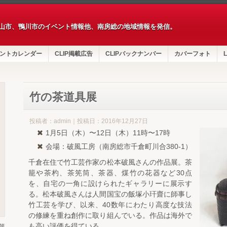
山市、鴨川市のイベント情報他、南房総の地域情報を発信。
ントカレンダー
CLIP掲載広告
CLIPバックナンバー
カバーフォト
L
竹の茶道具展
投稿者：admin｜投稿日：2016年12月27日
1月5日（木）〜12日（木）11時〜17時
会場：破風工房（南房総市千倉町川合380-1）
千倉在住で竹工芸作家の松本破風さんの作品展。茶
籠や茶杓、茶筅筒、茶器、煤竹の花器など30点
を、自宅の一角に設けられたギャラリーに展示す
る。松本破風さんは人間国宝の飯塚小玕齋に師事し
竹工芸を学び、以来、40数年にわたり高度な技法
の修練を重ね創作に取り組んでいる。作品は海外で
も高い評価を得ている。
第