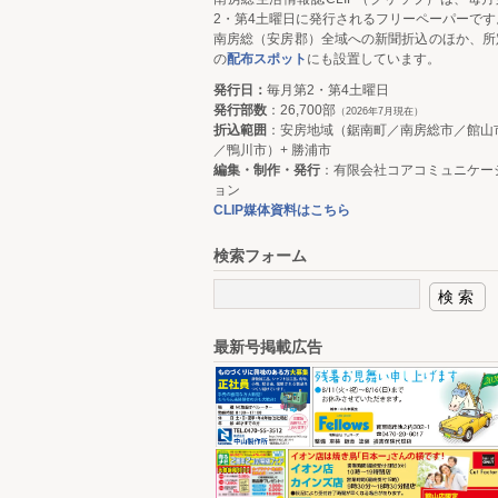
2・第4土曜日に発行されるフリーペーパーです
南房総（安房郡）全域への新聞折込のほか、所
の
配布スポット
にも設置しています。
発行日：
毎月第2・第4土曜日
発行部数
：26,700部
（2026年7月現在）
折込範囲
：安房地域（鋸南町／南房総市／館山
／鴨川市）+ 勝浦市
編集・制作・発行
：有限会社コアコミュニケー
ョン
CLIP媒体資料はこちら
検索フォーム
最新号掲載広告