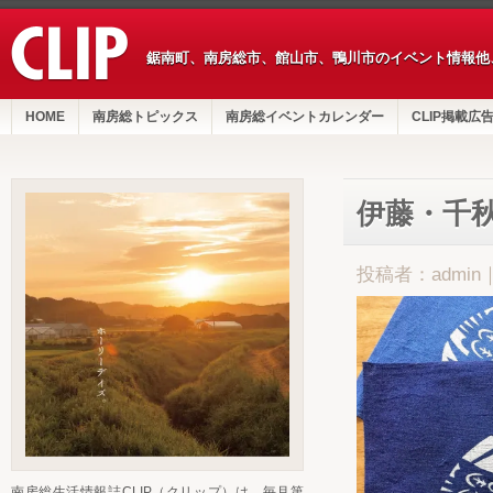
鋸南町、南房総市、館山市、鴨川市のイベント情報他
HOME
南房総トピックス
南房総イベントカレンダー
CLIP掲載広
伊藤・千
投稿者：admin
南房総生活情報誌CLIP（クリップ）は、毎月第