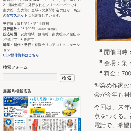
2・第4土曜日に発行されるフリーペーパーです。
南房総（安房郡）全域への新聞折込のほか、所定
の
配布スポット
にも設置しています。
発行日：
毎月第2・第4土曜日
発行部数
：26,700部
（2026年7月現在）
折込範囲
：安房地域（鋸南町／南房総市／館山市
／鴨川市）+ 勝浦市
編集・制作・発行
：有限会社コアコミュニケーシ
ョン
開催日時：
CLIP媒体資料はこちら
会場：染・
検索フォーム
料金：70
型染め作家の
最新号掲載広告
会が今年も開
今回は、来年
点をつくる。
電話で、希望